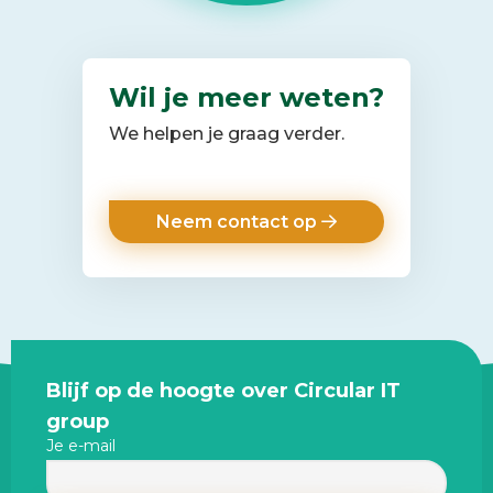
Wil je meer weten?
We helpen je graag verder.
Neem contact op
Site
Blijf op de hoogte over Circular IT
footer
group
Je e-mail