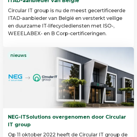
ITAD-aanbieder van België
Circular IT group is nu de meest gecertificeerde
ITAD-aanbieder van België en versterkt veilige
en duurzame IT-lifecyclediensten met ISO-,
WEEELABEX- en B Corp-certificeringen.
Lees
nieuws
meer
over
Circular
IT
group
is
de
meest
NEG-ITSolutions overgenomen door Circular
gecertificeerde
IT group
ITAD-
aanbieder
Op 11 oktober 2022 heeft de Circular IT group de