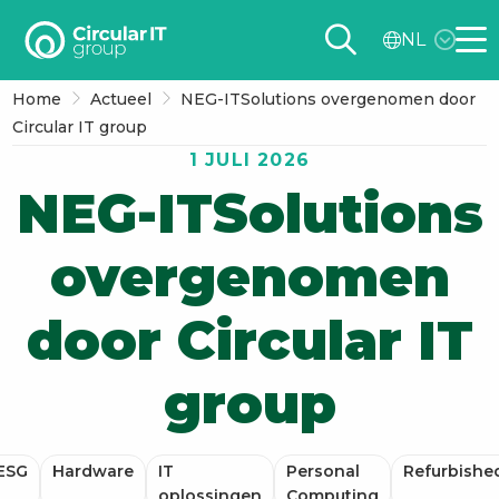
Circular
NL
IT
Me
group
Home
Actueel
NEG-ITSolutions overgenomen door
–
Circular IT group
NL
1 JULI 2026
NEG-ITSolutions
overgenomen
door Circular IT
group
ESG
Hardware
IT
Personal
Refurbishe
oplossingen
Computing