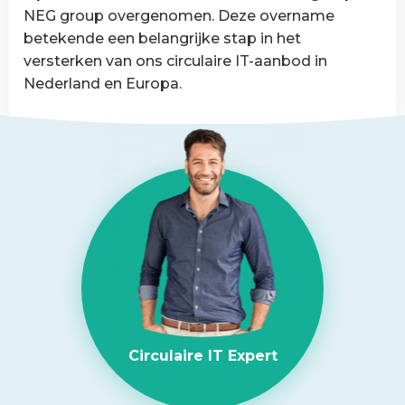
van
NEG group overgenomen. Deze overname
België
betekende een belangrijke stap in het
versterken van ons circulaire IT-aanbod in
Nederland en Europa.
Lees
meer
over
NEG-
ITSolutions
overgenomen
door
Circular
IT
group
Circulaire IT Expert