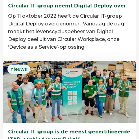
Circular IT group neemt Digital Deploy over
Op 11 oktober 2022 heeft de Circular IT-groep
Digital Deploy overgenomen. Vandaag de dag
maakt het levenscyclusbeheer van Digital
Deploy deel uit van Circular Workplace, onze
‘Device as a Service’-oplossing.
Lees
nieuws
meer
over
Circular
IT
group
neemt
Digital
Deploy
Circular IT group is de meest gecertificeerde
over