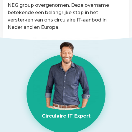
van
NEG group overgenomen. Deze overname
België
betekende een belangrijke stap in het
versterken van ons circulaire IT-aanbod in
Nederland en Europa.
Lees
meer
over
NEG-
ITSolutions
overgenomen
door
Circular
IT
group
Circulaire IT Expert