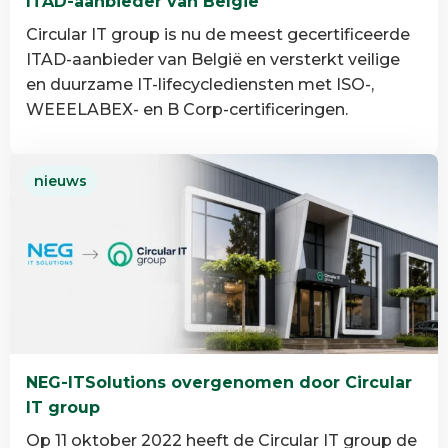
ITAD-aanbieder van België
Circular IT group is nu de meest gecertificeerde
ITAD-aanbieder van België en versterkt veilige
en duurzame IT-lifecyclediensten met ISO-,
WEEELABEX- en B Corp-certificeringen.
Lees
nieuws
meer
over
Circular
IT
group
is
de
meest
NEG-ITSolutions overgenomen door Circular
gecertificeerde
IT group
ITAD-
aanbieder
Op 11 oktober 2022 heeft de Circular IT group de