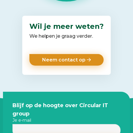
Wil je meer weten?
We helpen je graag verder.
Neem contact op
Site
Blijf op de hoogte over Circular IT
footer
group
Je e-mail