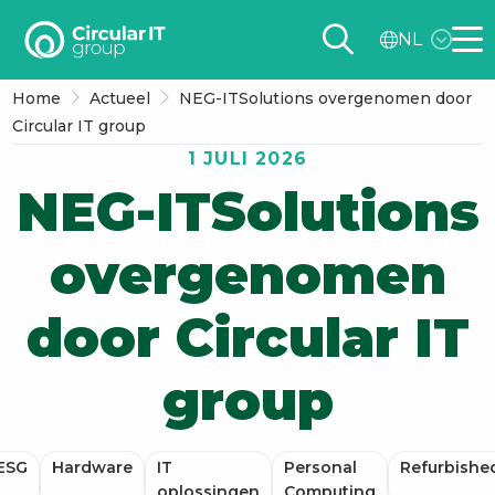
Circular
NL
IT
Me
group
Home
Actueel
NEG-ITSolutions overgenomen door
–
Circular IT group
NL
1 JULI 2026
NEG-ITSolutions
overgenomen
door Circular IT
group
ESG
Hardware
IT
Personal
Refurbishe
oplossingen
Computing