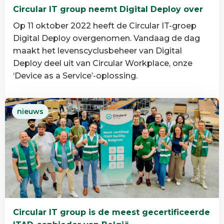
Circular IT group neemt Digital Deploy over
Op 11 oktober 2022 heeft de Circular IT-groep
Digital Deploy overgenomen. Vandaag de dag
maakt het levenscyclusbeheer van Digital
Deploy deel uit van Circular Workplace, onze
‘Device as a Service’-oplossing.
Lees
nieuws
meer
over
Circular
IT
group
neemt
Digital
Deploy
Circular IT group is de meest gecertificeerde
over