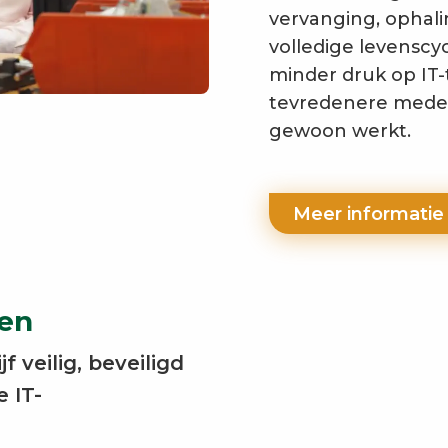
vervanging, ophali
volledige levenscyc
minder druk op IT-
tevredenere mede
gewoon werkt.
Meer informati
ben
f veilig, beveiligd
 IT-