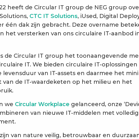
022 heeft de Circular IT group de NEG group o
olutions,
CTC IT Solutions
, iUsed, Digital Depl
r één dak zijn gebracht. Deze overname bete
in het versterken van ons circulaire IT-aanbod 
s de Circular IT group het toonaangevende me
rculaire IT. We bieden circulaire IT-oplossingen
 levensduur van IT-assets en daarmee het mini
 van de IT-waardeketen op het milieu en het
ruik.
en we
Circular Workplace
gelanceerd, onze ‘Devic
ombineren van nieuwe IT-middelen met volledig
ment.
 zijn van nature veilig, betrouwbaar en duurza