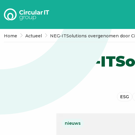
Circular
IT
group
–
Home
Actueel
NEG-ITSolutions overgenomen door Cir
NL
NEG-ITSo
ESG
nieuws