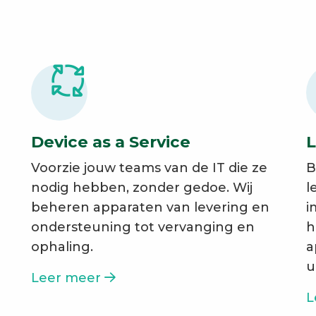
Device as a Service
L
Voorzie jouw teams van de IT die ze
B
nodig hebben, zonder gedoe. Wij
l
beheren apparaten van levering en
i
ondersteuning tot vervanging en
h
ophaling.
a
u
Leer meer
L