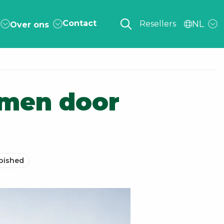
Contact
NL
Resellers
Over ons
omen door
bished