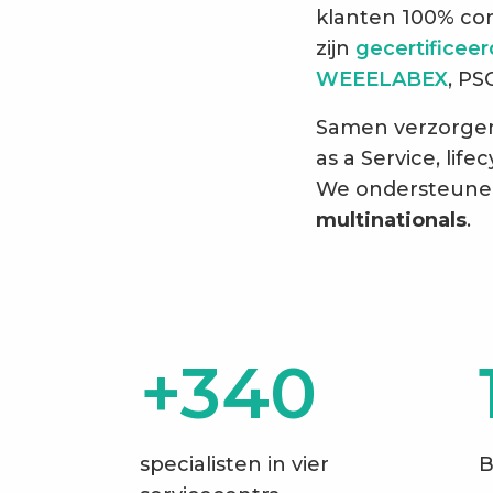
klanten 100% con
zijn
gecertificee
WEEELABEX
, PS
Samen verzorgen 
as a Service, li
We ondersteune
multinationals
.
+340
specialisten in vier
B