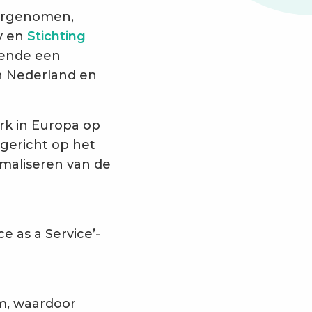
vergenomen,
oy en
Stichting
kende een
in Nederland en
rk in Europa op
 gericht op het
maliseren van de
e as a Service’-
am, waardoor