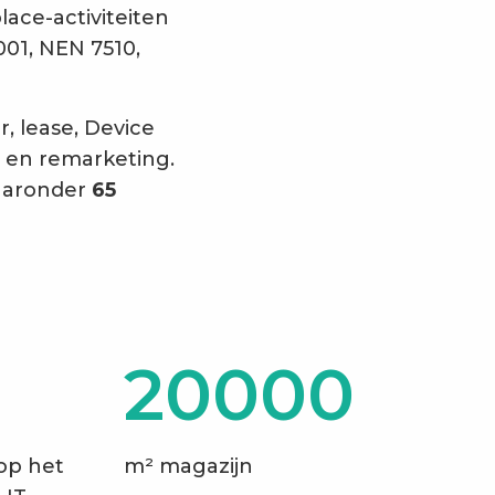
ace-activiteiten
001, NEN 7510,
, lease, Device
t en remarketing.
aaronder
65
20000
op het
m² magazijn