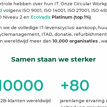
trole hebben over hun IT. Onze Circular Workpl
rd
volgens ISO 9001, ISO 14001, ISO 27001, ISO 45
O Niveau 2 en
EcoVadis
Platinum (top 1%)
.
we de volledige IT-levenscyclus: aankoop, huur
fecyclemanagement, ITAD, donatie, refurbishmen
n wereldwijd meer dan
10.000 organisaties
, w
Samen staan we sterker
10000
+80
2B-klanten wereldwijd
jarenlange ervaring 