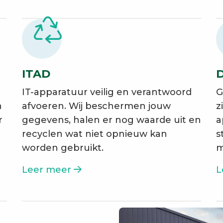
ITAD
D
IT-apparatuur veilig en verantwoord
G
n
afvoeren. Wij beschermen jouw
z
r
gegevens, halen er nog waarde uit en
a
recyclen wat niet opnieuw kan
s
worden gebruikt.
m
Leer meer
L