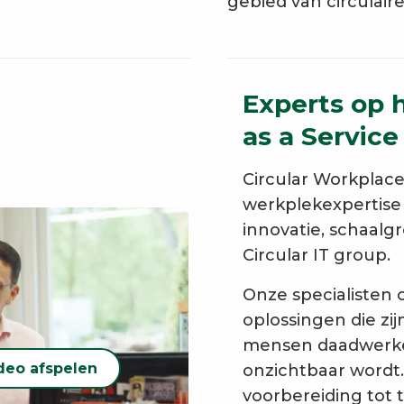
gebied van circulaire
Experts op 
as a Service
Circular Workplac
werkplekexpertise
innovatie, schaalgr
Circular IT group.
Onze specialisten 
oplossingen die z
mensen daadwerkeli
deo afspelen
onzichtbaar wordt
voorbereiding tot 