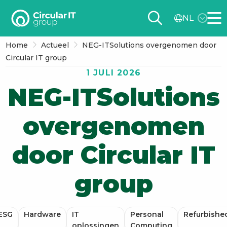
Circular
NL
IT
Me
group
Home
Actueel
NEG-ITSolutions overgenomen door
–
Circular IT group
NL
1 JULI 2026
NEG-ITSolutions
overgenomen
door Circular IT
group
ESG
Hardware
IT
Personal
Refurbishe
oplossingen
Computing