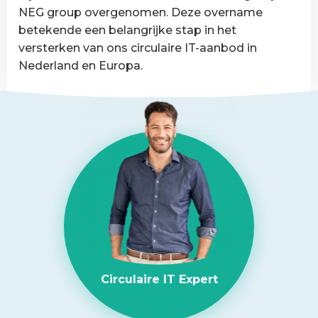
van
NEG group overgenomen. Deze overname
België
betekende een belangrijke stap in het
versterken van ons circulaire IT-aanbod in
Nederland en Europa.
Lees
meer
over
NEG-
ITSolutions
overgenomen
door
Circular
IT
group
Circulaire IT Expert