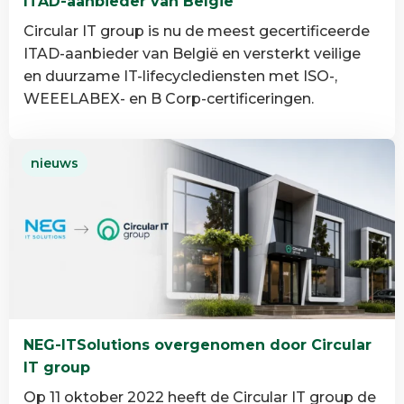
ITAD-aanbieder van België
Circular IT group is nu de meest gecertificeerde
ITAD-aanbieder van België en versterkt veilige
en duurzame IT-lifecyclediensten met ISO-,
WEEELABEX- en B Corp-certificeringen.
Lees
nieuws
meer
over
Circular
IT
group
is
de
meest
NEG-ITSolutions overgenomen door Circular
gecertificeerde
IT group
ITAD-
aanbieder
Op 11 oktober 2022 heeft de Circular IT group de