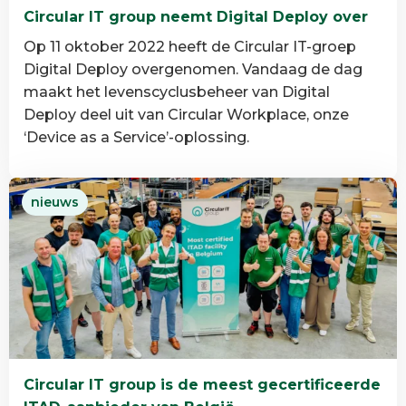
Circular IT group neemt Digital Deploy over
Op 11 oktober 2022 heeft de Circular IT-groep
Digital Deploy overgenomen. Vandaag de dag
maakt het levenscyclusbeheer van Digital
Deploy deel uit van Circular Workplace, onze
‘Device as a Service’-oplossing.
Lees
nieuws
meer
over
Circular
IT
group
neemt
Digital
Deploy
Circular IT group is de meest gecertificeerde
over