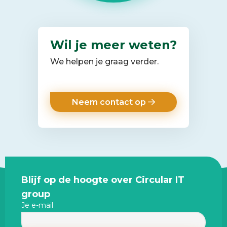
Wil je meer weten?
We helpen je graag verder.
Neem contact op
Site
Blijf op de hoogte over Circular IT
footer
group
Je e-mail