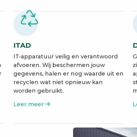
ITAD
D
IT-apparatuur veilig en verantwoord
G
n
afvoeren. Wij beschermen jouw
z
r
gegevens, halen er nog waarde uit en
a
recyclen wat niet opnieuw kan
s
worden gebruikt.
m
Leer meer
L