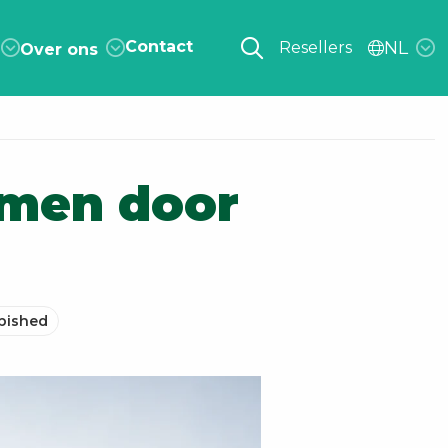
Contact
NL
Resellers
Over ons
omen door
bished