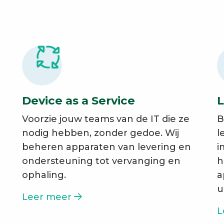
Device as a Service
L
Voorzie jouw teams van de IT die ze
B
nodig hebben, zonder gedoe. Wij
l
beheren apparaten van levering en
i
ondersteuning tot vervanging en
h
ophaling.
a
u
Leer meer
L