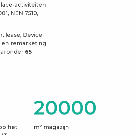
ace-activiteiten
001, NEN 7510,
, lease, Device
t en remarketing.
aaronder
65
20000
op het
m² magazijn