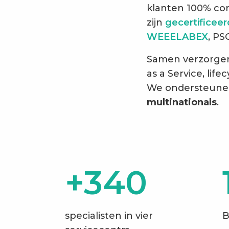
klanten 100% con
zijn
gecertificee
WEEELABEX
, PS
Samen verzorgen 
as a Service, li
We ondersteune
multinationals
.
+340
specialisten in vier
B