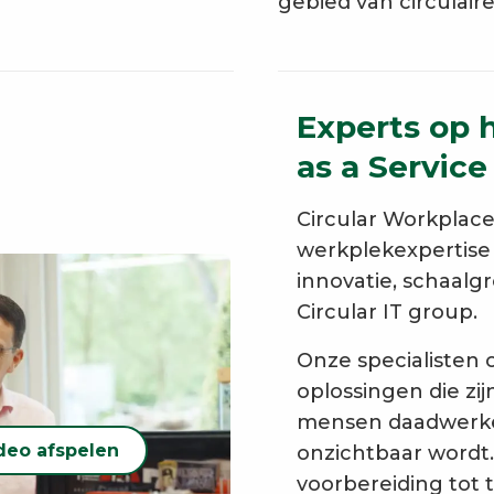
gebied van circulaire
Experts op 
as a Service
Circular Workplac
werkplekexpertise
innovatie, schaalgr
Circular IT group.
Onze specialisten 
oplossingen die z
mensen daadwerkeli
deo afspelen
onzichtbaar wordt
voorbereiding tot 