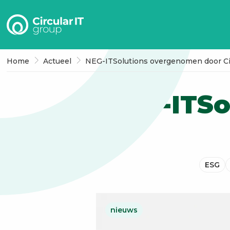
Circular
IT
group
–
Home
Actueel
NEG-ITSolutions overgenomen door Cir
NL
NEG-ITSo
ESG
nieuws