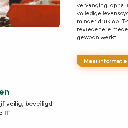
vervanging, ophali
volledige levenscyc
minder druk op IT-
tevredenere mede
gewoon werkt.
Meer informati
ben
f veilig, beveiligd
 IT-