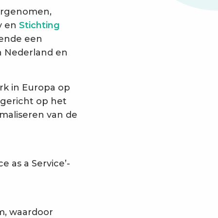
vergenomen,
oy en
Stichting
kende een
in Nederland en
rk in Europa op
 gericht op het
maliseren van de
e as a Service’-
am, waardoor