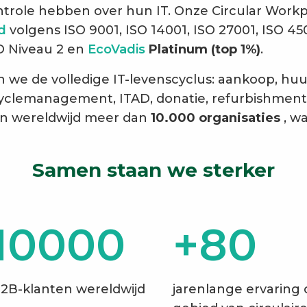
trole hebben over hun IT. Onze Circular Workpl
rd
volgens ISO 9001, ISO 14001, ISO 27001, ISO 45
O Niveau 2 en
EcoVadis
Platinum (top 1%)
.
we de volledige IT-levenscyclus: aankoop, huur
fecyclemanagement, ITAD, donatie, refurbishmen
n wereldwijd meer dan
10.000 organisaties
, w
Samen staan we sterker
10000
+80
2B-klanten wereldwijd
jarenlange ervaring 