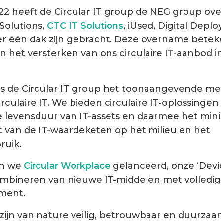
022 heeft de Circular IT group de NEG group o
olutions,
CTC IT Solutions
, iUsed, Digital Depl
r één dak zijn gebracht. Deze overname bete
in het versterken van ons circulaire IT-aanbod 
s de Circular IT group het toonaangevende me
rculaire IT. We bieden circulaire IT-oplossingen
 levensduur van IT-assets en daarmee het mini
 van de IT-waardeketen op het milieu en het
ruik.
en we
Circular Workplace
gelanceerd, onze ‘Devic
ombineren van nieuwe IT-middelen met volledig
ment.
 zijn van nature veilig, betrouwbaar en duurza