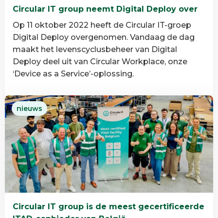
Circular IT group neemt Digital Deploy over
Op 11 oktober 2022 heeft de Circular IT-groep
Digital Deploy overgenomen. Vandaag de dag
maakt het levenscyclusbeheer van Digital
Deploy deel uit van Circular Workplace, onze
‘Device as a Service’-oplossing.
Lees
nieuws
meer
over
Circular
IT
group
neemt
Digital
Deploy
Circular IT group is de meest gecertificeerde
over