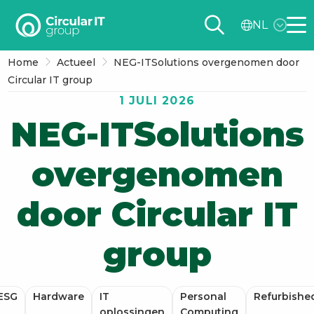
Circular
NL
IT
Me
group
Home
Actueel
NEG-ITSolutions overgenomen door
–
Circular IT group
NL
1 JULI 2026
NEG-ITSolutions
overgenomen
door Circular IT
group
ESG
Hardware
IT
Personal
Refurbishe
oplossingen
Computing