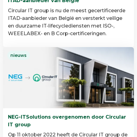
ITAD-aanbieder van België
Circular IT group is nu de meest gecertificeerde
ITAD-aanbieder van België en versterkt veilige
en duurzame IT-lifecyclediensten met ISO-,
WEEELABEX- en B Corp-certificeringen.
Lees
nieuws
meer
over
Circular
IT
group
is
de
meest
NEG-ITSolutions overgenomen door Circular
gecertificeerde
IT group
ITAD-
aanbieder
Op 11 oktober 2022 heeft de Circular IT group de