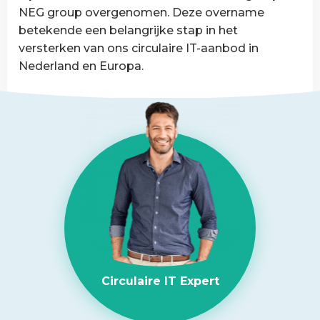
van
NEG group overgenomen. Deze overname
België
betekende een belangrijke stap in het
versterken van ons circulaire IT-aanbod in
Nederland en Europa.
Lees
meer
over
NEG-
ITSolutions
overgenomen
door
Circular
IT
group
Circulaire IT Expert