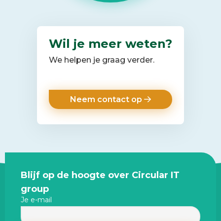
Wil je meer weten?
We helpen je graag verder.
Neem contact op
Site
Blijf op de hoogte over Circular IT
footer
group
Je e-mail