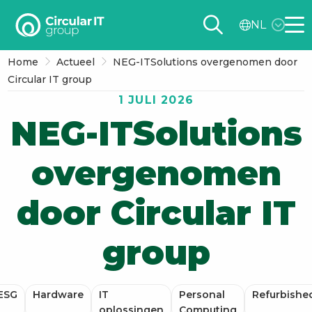
Circular
NL
IT
Me
group
Home
Actueel
NEG-ITSolutions overgenomen door
–
Circular IT group
NL
1 JULI 2026
NEG-ITSolutions
overgenomen
door Circular IT
group
ESG
Hardware
IT
Personal
Refurbishe
oplossingen
Computing