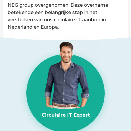
van
NEG group overgenomen. Deze overname
België
betekende een belangrijke stap in het
versterken van ons circulaire IT-aanbod in
Nederland en Europa.
Lees
meer
over
NEG-
ITSolutions
overgenomen
door
Circular
IT
group
Circulaire IT Expert