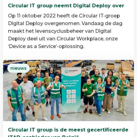
Circular IT group neemt Digital Deploy over
Op 11 oktober 2022 heeft de Circular IT-groep
Digital Deploy overgenomen. Vandaag de dag
maakt het levenscyclusbeheer van Digital
Deploy deel uit van Circular Workplace, onze
‘Device as a Service’-oplossing.
Lees
nieuws
meer
over
Circular
IT
group
neemt
Digital
Deploy
Circular IT group is de meest gecertificeerde
over