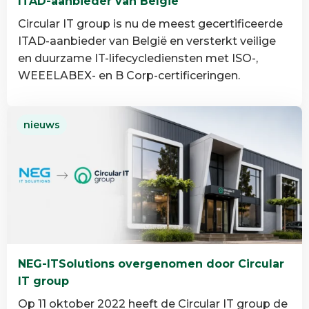
ITAD-aanbieder van België
Circular IT group is nu de meest gecertificeerde
ITAD-aanbieder van België en versterkt veilige
en duurzame IT-lifecyclediensten met ISO-,
WEEELABEX- en B Corp-certificeringen.
Lees
nieuws
meer
over
Circular
IT
group
is
de
meest
NEG-ITSolutions overgenomen door Circular
gecertificeerde
IT group
ITAD-
aanbieder
Op 11 oktober 2022 heeft de Circular IT group de