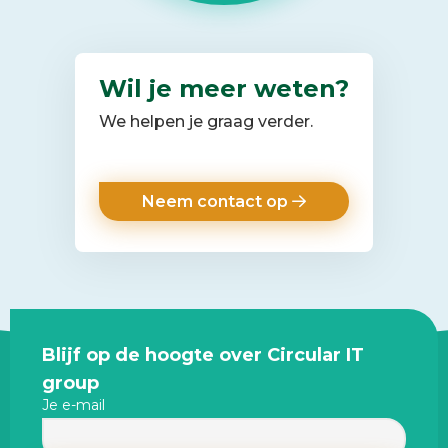
Wil je meer weten?
We helpen je graag verder.
Neem contact op
Site
Blijf op de hoogte over Circular IT
footer
group
Je e-mail