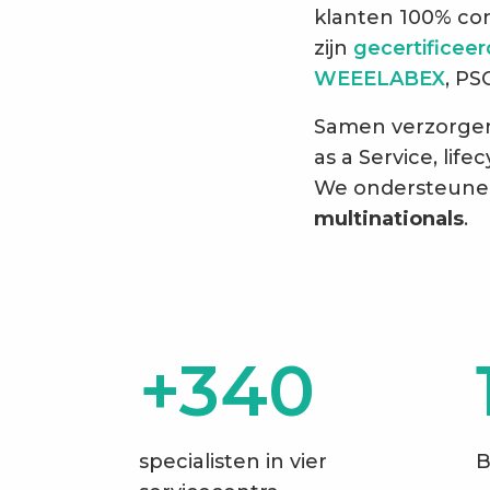
klanten 100% con
zijn
gecertificee
WEEELABEX
, PS
Samen verzorgen 
as a Service, li
We ondersteune
multinationals
.
+340
specialisten in vier
B