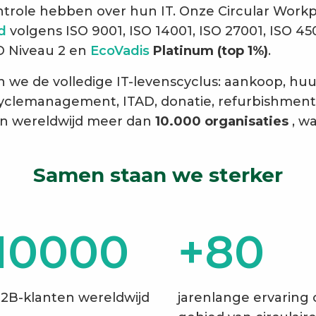
trole hebben over hun IT. Onze Circular Workpl
rd
volgens ISO 9001, ISO 14001, ISO 27001, ISO 45
O Niveau 2 en
EcoVadis
Platinum (top 1%)
.
we de volledige IT-levenscyclus: aankoop, huur
fecyclemanagement, ITAD, donatie, refurbishmen
n wereldwijd meer dan
10.000 organisaties
, w
Samen staan we sterker
10000
+80
2B-klanten wereldwijd
jarenlange ervaring 