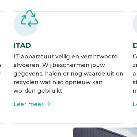
ITAD
D
IT-apparatuur veilig en verantwoord
G
n
afvoeren. Wij beschermen jouw
z
r
gegevens, halen er nog waarde uit en
a
recyclen wat niet opnieuw kan
s
worden gebruikt.
m
Leer meer
L