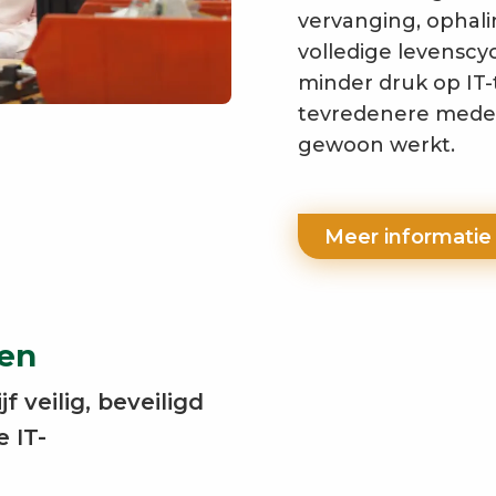
vervanging, ophali
volledige levenscyc
minder druk op IT-
tevredenere mede
gewoon werkt.
Meer informati
ben
f veilig, beveiligd
 IT-