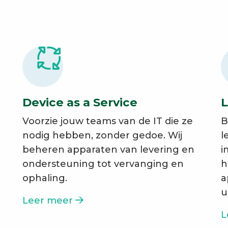
Device as a Service
L
Voorzie jouw teams van de IT die ze
B
nodig hebben, zonder gedoe. Wij
l
beheren apparaten van levering en
i
ondersteuning tot vervanging en
h
ophaling.
a
u
Leer meer
L