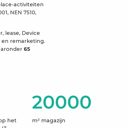
ace-activiteiten
001, NEN 7510,
, lease, Device
t en remarketing.
aaronder
65
20000
op het
m² magazijn