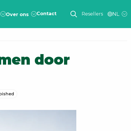
Contact
NL
Resellers
Over ons
omen door
bished