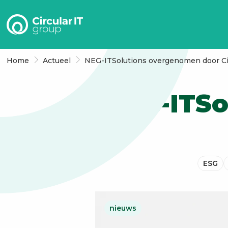
Circular
IT
group
–
Home
Actueel
NEG-ITSolutions overgenomen door Cir
NL
NEG-ITSo
ESG
nieuws