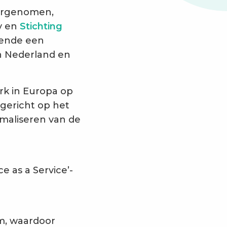
vergenomen,
oy en
Stichting
kende een
in Nederland en
rk in Europa op
 gericht op het
maliseren van de
e as a Service’-
am, waardoor