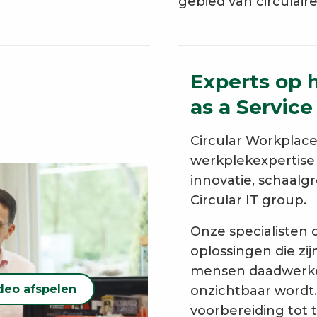
gebied van circulaire
Experts op 
as a Service
Circular Workplac
werkplekexpertise
innovatie, schaalgr
Circular IT group.
Onze specialisten 
oplossingen die z
mensen daadwerkeli
deo afspelen
onzichtbaar wordt
voorbereiding tot 