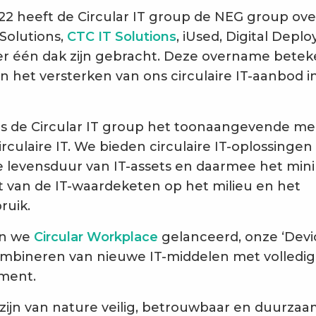
022 heeft de Circular IT group de NEG group o
olutions,
CTC IT Solutions
, iUsed, Digital Depl
r één dak zijn gebracht. Deze overname bete
in het versterken van ons circulaire IT-aanbod 
s de Circular IT group het toonaangevende me
rculaire IT. We bieden circulaire IT-oplossingen
 levensduur van IT-assets en daarmee het mini
 van de IT-waardeketen op het milieu en het
ruik.
en we
Circular Workplace
gelanceerd, onze ‘Devic
ombineren van nieuwe IT-middelen met volledig
ment.
 zijn van nature veilig, betrouwbaar en duurza