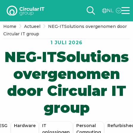
Circular
NL
IT
Me
group
Home
Actueel
NEG-ITSolutions overgenomen door
–
Circular IT group
NL
1 JULI 2026
NEG-ITSolutions
overgenomen
door Circular IT
group
ESG
Hardware
IT
Personal
Refurbishe
oplossingen
Computing