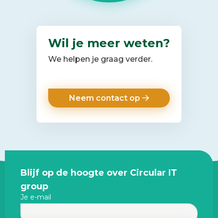
Wil je meer weten?
We helpen je graag verder.
Neem contact op
Site
Blijf op de hoogte over Circular IT
footer
group
Je e-mail