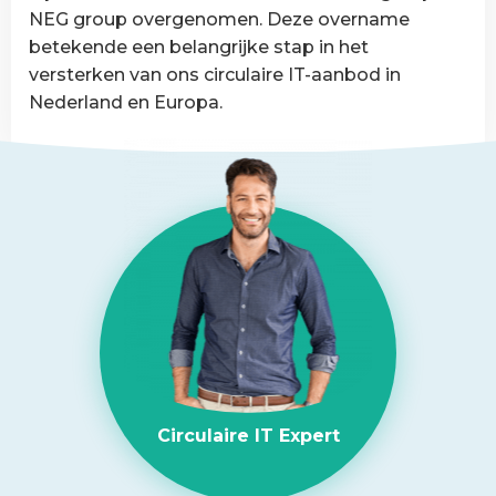
van
NEG group overgenomen. Deze overname
België
betekende een belangrijke stap in het
versterken van ons circulaire IT-aanbod in
Nederland en Europa.
Lees
meer
over
NEG-
ITSolutions
overgenomen
door
Circular
IT
group
Circulaire IT Expert