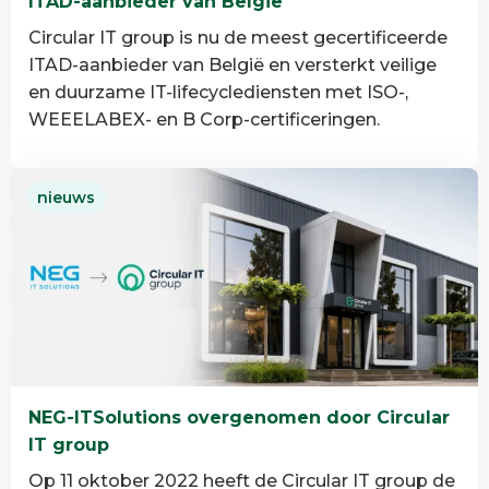
ITAD-aanbieder van België
Circular IT group is nu de meest gecertificeerde
ITAD-aanbieder van België en versterkt veilige
en duurzame IT-lifecyclediensten met ISO-,
WEEELABEX- en B Corp-certificeringen.
Lees
nieuws
meer
over
Circular
IT
group
is
de
meest
NEG-ITSolutions overgenomen door Circular
gecertificeerde
IT group
ITAD-
aanbieder
Op 11 oktober 2022 heeft de Circular IT group de