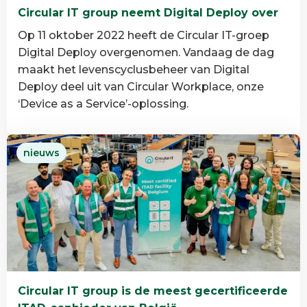
Circular IT group neemt Digital Deploy over
Op 11 oktober 2022 heeft de Circular IT-groep
Digital Deploy overgenomen. Vandaag de dag
maakt het levenscyclusbeheer van Digital
Deploy deel uit van Circular Workplace, onze
‘Device as a Service’-oplossing.
Lees
nieuws
meer
over
Circular
IT
group
neemt
Digital
Deploy
Circular IT group is de meest gecertificeerde
over